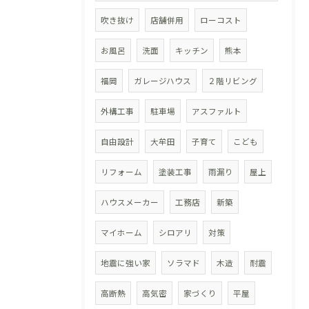
吹き抜け
店舗併用
ローコスト
お風呂
洗面
キッチン
熊本
福岡
ガレージハウス
２階リビング
外構工事
駐車場
アスファルト
自由設計
大牟田
子育て
こども
リフォーム
塗装工事
雨漏り
屋上
ハウスメーカー
工務店
新築
マイホーム
シロアリ
対策
地震に強い家
ソラマド
木造
耐震
高断熱
高気密
家づくり
平屋