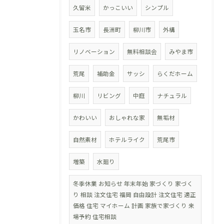
久留米
かっこいい
シンプル
玉名市
長洲町
柳川市
外構
リノベーション
無料相談会
みやま市
荒尾
補助金
サッシ
らくだホーム
柳川
リビング
中庭
ナチュラル
かわいい
おしゃれな家
無垢材
自然素材
ホテルライク
荒尾市
増築
水廻り
冬季休業 お知らせ 年末年始 家づくり 家づく
り 相談 注文住宅 福岡 自由設計 注文住宅 適正
価格 住宅 マイホーム 計画 家族で家づくり 来
場予約 住宅相談