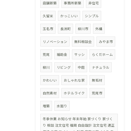
店舗新築
事務所新築
非住宅
久留米
かっこいい
シンプル
玉名市
長洲町
柳川市
外構
リノベーション
無料相談会
みやま市
荒尾
補助金
サッシ
らくだホーム
柳川
リビング
中庭
ナチュラル
かわいい
おしゃれな家
無垢材
自然素材
ホテルライク
荒尾市
増築
水廻り
冬季休業 お知らせ 年末年始 家づくり 家づく
り 相談 注文住宅 福岡 自由設計 注文住宅 適正