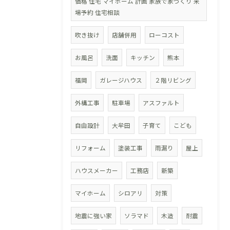
価格 住宅 マイホーム 計画 家族で家づくり 来
場予約 住宅相談
吹き抜け
店舗併用
ローコスト
お風呂
洗面
キッチン
熊本
福岡
ガレージハウス
２階リビング
外構工事
駐車場
アスファルト
自由設計
大牟田
子育て
こども
リフォーム
塗装工事
雨漏り
屋上
ハウスメーカー
工務店
新築
マイホーム
シロアリ
対策
地震に強い家
ソラマド
木造
耐震